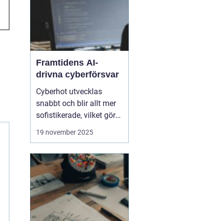
Framtidens AI-
drivna cyberförsvar
Cyberhot utvecklas
snabbt och blir allt mer
sofistikerade, vilket gör
traditionella
19 november 2025
säkerhetslösningar
otillräckliga. Framtidens
cybersäkerhet kräver
proaktiva och
intelligenta system som
kan identifiera, analysera
och n...