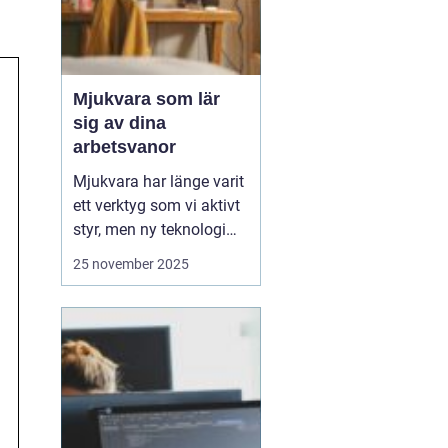
Mjukvara som lär
sig av dina
arbetsvanor
Mjukvara har länge varit
ett verktyg som vi aktivt
styr, men ny teknologi
gör att program idag kan
25 november 2025
bli mer än bara passiva
hjälpmedel. Vissa
program kan analysera
hur du arbetar, vilka
appar du använder mest
och vilka uppgift...