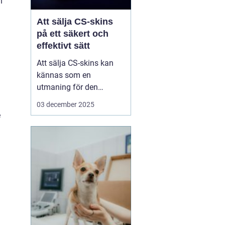
n
Att sälja CS-skins
på ett säkert och
effektivt sätt
Att sälja CS-skins kan
kännas som en
utmaning för den
oinvigde, men med rätt
03 december 2025
strategi och plattform
e
kan det bli en både säker
och lönsam affär. CS-
skins, eller Counter-
Strike: Global Offensive
(CS:GO) skins, &...