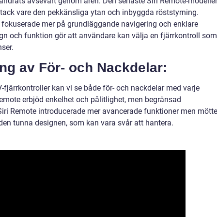
örändrats avsevärt genom åren. Den senaste Siri Remote-modelle
e tack vare den pekkänsliga ytan och inbyggda röststyrning.
 fokuserade mer på grundläggande navigering och enklare
sign och funktion gör att användare kan välja en fjärrkontroll som
ser.
g av För- och Nackdelar:
V-fjärrkontroller kan vi se både för- och nackdelar med varje
emote erbjöd enkelhet och pålitlighet, men begränsad
 Siri Remote introducerade mer avancerade funktioner men mött
 den tunna designen, som kan vara svår att hantera.