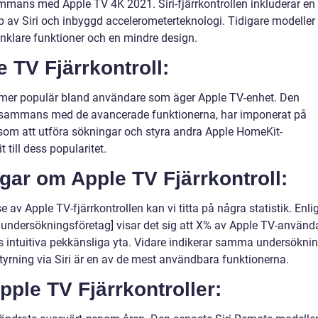
ammans med Apple TV 4K 2021. Siri-fjärrkontrollen inkluderar en
p av Siri och inbyggd accelerometerteknologi. Tidigare modeller
nklare funktioner och en mindre design.
e TV Fjärrkontroll:
alltmer populär bland användare som äger Apple TV-enhet. Den
llsammans med de avancerade funktionerna, har imponerat på
åsom att utföra sökningar och styra andra Apple HomeKit-
 till dess popularitet.
gar om Apple TV Fjärrkontroll:
e av Apple TV-fjärrkontrollen kan vi titta på några statistik. Enli
undersökningsföretag] visar det sig att X% av Apple TV-använd
s intuitiva pekkänsliga yta. Vidare indikerar samma undersökni
tyrning via Siri är en av de mest användbara funktionerna.
pple TV Fjärrkontroller: