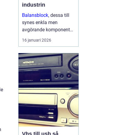
industrin
Balansblock
, dessa till
synes enkla men
avgörande komponenter,
har länge spelat en viktig
16 januari 2026
roll inom industrin. Det
handlar om att skapa en
jämvikt mellan
arbetsverktyg...
le
n
Vhs till usb så