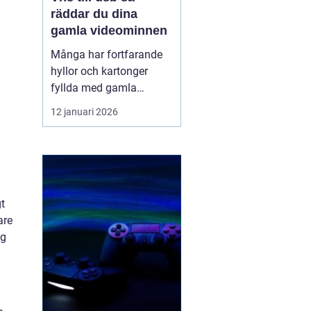
räddar du dina
gamla videominnen
Många har fortfarande
hyllor och kartonger
fyllda med gamla
videoband. Bröllop,
12 januari 2026
skolavslutningar,
födelsedagar och
vardagsklipp från 80-
och 90-talet ligger kvar
på kassetter som knappt
gt
går att spela upp längre.
are
Samtidigt försvinner
ng
fungerande videos...