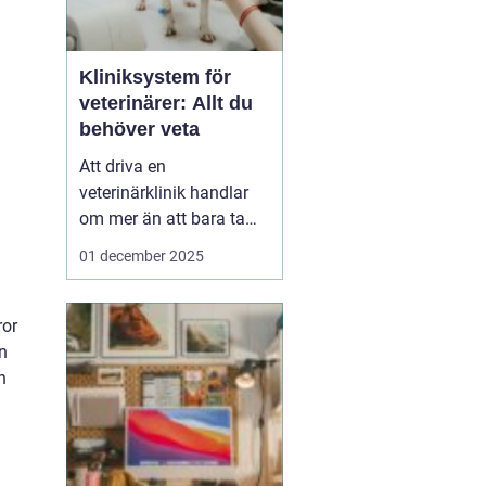
Kliniksystem för
veterinärer: Allt du
behöver veta
Att driva en
veterinärklinik handlar
om mer än att bara ta
hand om djuren.
01 december 2025
Administrativa uppgifter
kan snabbt bli
överväldigande, och
ror
kliniksystem för en
n
veterinär blir verktyget
h
som underlättar denna
börda. G...