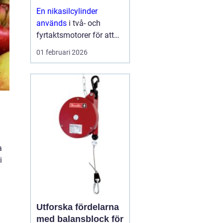
och skoter
En nikasilcylinder
används
i två- och
fyrtaktsmotorer för att
ge längre livslängd,
01 februari 2026
bättre prestanda och
lägre friktion. Ytan på
cylindern beläggs med
en hård
nickelkiselkarbid-
beläggning som tål höga
varvtal,...
a
i
Utforska fördelarna
med balansblock för